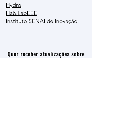
Hydro
Hab.LabEEE
Instituto SENAI de Inovação
Quer receber atualizações sobre
eventos e publicações do
LABTEC?
Insira seu e-mail!
Enviar
Faculdade de Arquitetura e Urbanismo,
Universidade Federal do Pará