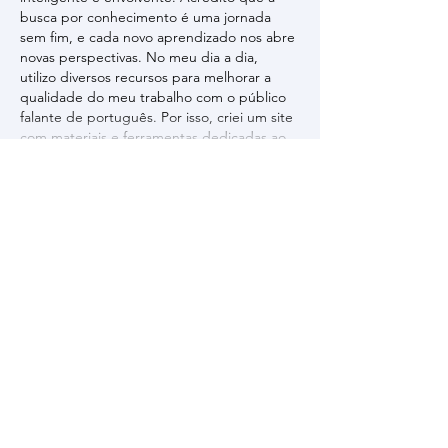
busca por conhecimento é uma jornada 
sem fim, e cada novo aprendizado nos abre 
novas perspectivas. No meu dia a dia, 
utilizo diversos recursos para melhorar a 
qualidade do meu trabalho com o público 
falante de português. Por isso, criei um site 
com materiais e ferramentas dedicadas ao…
Mostrar mais
Curtir
Responder
yuanliu kind
15 de out. de 2025
Que artigo fascinante! A maneira como 
você apresenta os conceitos é 
notavelmente clara e acessível, mesmo para 
quem não é especialista no assunto. A 
organização lógica e a riqueza de detalhes 
realmente demonstram um grande esforço. 
Acredito que a capacidade de aprender 